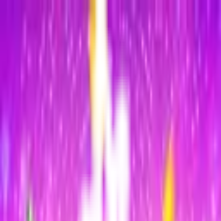
Daftar
Masuk
casino
Cari Permainan
clash of clans super scatter super rich
limbo+
lightning baccarat
mines+
world cup 2026
crash game
for you
slot
live casino
4
arcade
fishing
2603
635
104
21
Provider :
PP POP
Filter :
TERKENAL
Gates of Olympus POP
PP POP
Olympus Wins
PP POP