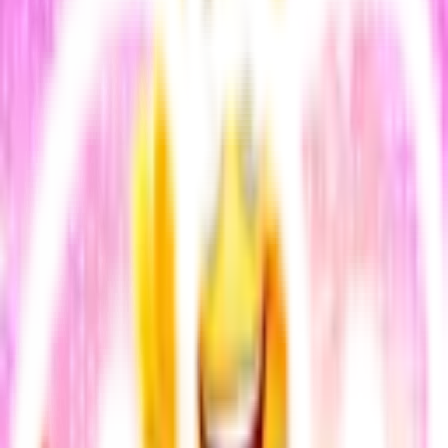
24
/
30
Game
Page
1
of
2
COMTOTO Desain
Aplikasi Modern dengan
Fitur Unggulan
Pengantar Keunggulan Desain
dan Fungsionalitas
Di tengah lautan aplikasi digital,
COMTOTO
hadir
sebagai angin segar yang memadukan estetika dan
fungsionalitas. Kami percaya bahwa sebuah aplikasi
yang hebat tidak hanya harus efisien, tetapi juga