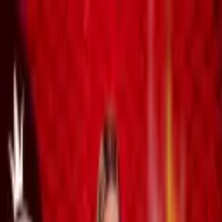
Daftar
Masuk
casino
Cari Permainan
clash of clans super scatter super rich
fury of anubis
world cup 2026
super sic bo
limbo+
crash game
for you
slot
live casino
4
arcade
fishing
2603
635
104
21
Provider :
All
Filter :
TERKENAL
Clash of Clans Crash Mania SUPER RICH
SUPER RICH
7 UP 7 DOWN
Jili