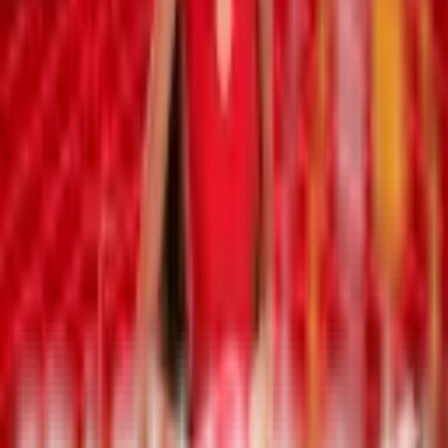
menyenangkan untuk digunakan. Itulah sebabnya
COMTOTO bangga dengan desain aplikasi modern
yang intuitif, bersih, dan menawan. Setiap elemen
dirancang dengan cermat untuk memberikan
pengalaman pengguna yang mulus dan responsif.
Bersama dengan fitur unggulan yang inovatif,
COMTOTO siap menjadi solusi digital andalan Anda
setiap hari.
Desain Visual yang Memukau
dan User-Friendly
Salah satu aspek yang paling menonjol dari
COMTOTO adalah desain
aplikasi modern
-nya. Kami
mengedepankan antarmuka yang minimalis namun
kaya fitur, memastikan pengguna tidak kewalahan
dengan informasi berlebih. Tata letak yang bersih,
palet warna yang menenangkan, dan ikonografi yang
jelas menciptakan lingkungan digital yang nyaman
dan mudah dinavigasi. Desain ini bukan hanya soal