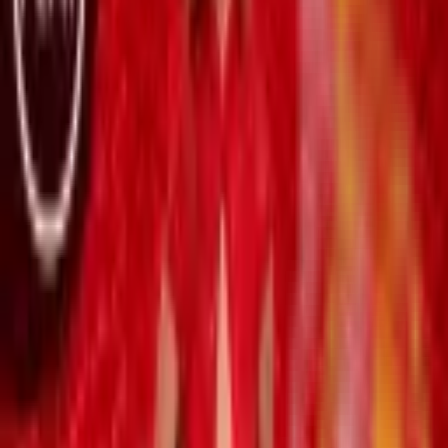
24
/
635
Game
Page
1
of
27
COMTOTO Desain
Aplikasi Modern dengan
Fitur Unggulan
Pengantar Keunggulan Desain
dan Fungsionalitas
Di tengah lautan aplikasi digital,
COMTOTO
hadir
sebagai angin segar yang memadukan estetika dan
fungsionalitas. Kami percaya bahwa sebuah aplikasi
yang hebat tidak hanya harus efisien, tetapi juga