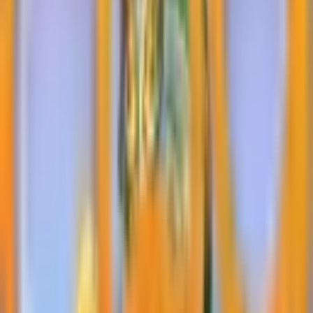
Aplikasi Modern dengan
Fitur Unggulan
Pengantar Keunggulan Desain
dan Fungsionalitas
Di tengah lautan aplikasi digital,
COMTOTO
hadir
sebagai angin segar yang memadukan estetika dan
fungsionalitas. Kami percaya bahwa sebuah aplikasi
yang hebat tidak hanya harus efisien, tetapi juga
menyenangkan untuk digunakan. Itulah sebabnya
COMTOTO bangga dengan desain aplikasi modern
yang intuitif, bersih, dan menawan. Setiap elemen
dirancang dengan cermat untuk memberikan
pengalaman pengguna yang mulus dan responsif.
Bersama dengan fitur unggulan yang inovatif,