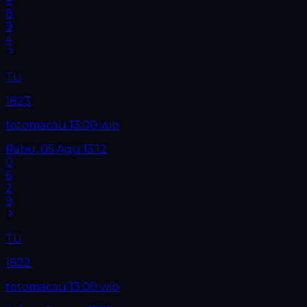
9
8
9
4
TU
1823
totomacau 13:00 wib
Rabu, 05 Agu
13.12
0
6
2
9
TU
1822
totomacau 13:00 wib