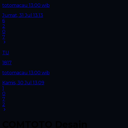
totomacau 13:00 wib
Jumat, 31 Jul
13.13
6
2
0
7
TU
1817
totomacau 13:00 wib
Kamis, 30 Jul
13.09
1
0
7
2
COMTOTO Desain