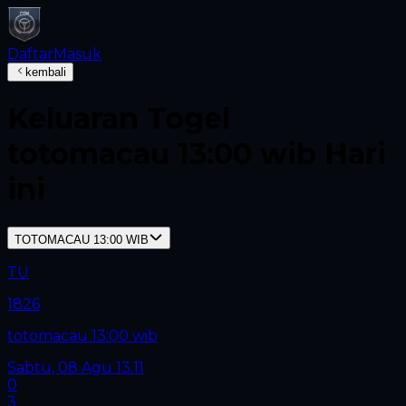
Daftar
Masuk
kembali
Keluaran Togel
totomacau 13:00 wib
Hari
ini
TOTOMACAU 13:00 WIB
TU
1826
totomacau 13:00 wib
Sabtu, 08 Agu
13.11
0
3