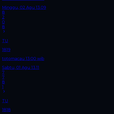
Minggu, 02 Agu
13.09
8
2
0
8
TU
1819
totomacau 13:00 wib
Sabtu, 01 Agu
13.11
7
7
8
1
TU
1818