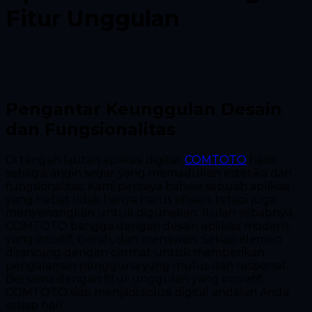
Fitur Unggulan
Pengantar Keunggulan Desain
dan Fungsionalitas
Di tengah lautan aplikasi digital,
COMTOTO
hadir
sebagai angin segar yang memadukan estetika dan
fungsionalitas. Kami percaya bahwa sebuah aplikasi
yang hebat tidak hanya harus efisien, tetapi juga
menyenangkan untuk digunakan. Itulah sebabnya
COMTOTO bangga dengan desain aplikasi modern
yang intuitif, bersih, dan menawan. Setiap elemen
dirancang dengan cermat untuk memberikan
pengalaman pengguna yang mulus dan responsif.
Bersama dengan fitur unggulan yang inovatif,
COMTOTO siap menjadi solusi digital andalan Anda
setiap hari.