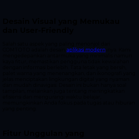
Desain Visual yang Memukau
dan User-Friendly
Salah satu aspek yang paling menonjol dari
COMTOTO adalah desain
aplikasi modern
-nya. Kami
mengedepankan antarmuka yang minimalis namun
kaya fitur, memastikan pengguna tidak kewalahan
dengan informasi berlebih. Tata letak yang bersih,
palet warna yang menenangkan, dan ikonografi yang
jelas menciptakan lingkungan digital yang nyaman
dan mudah dinavigasi. Desain ini bukan hanya soal
tampilan, melainkan juga tentang meningkatkan
efisiensi dan mengurangi waktu belajar,
memungkinkan Anda fokus pada tugas atau hiburan
yang penting.
Fitur Unggulan yang