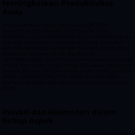
Meningkatkan Produktivitas
Anda
Di balik tampilan yang menawan, COMTOTO
menyimpan segudang fitur unggulan yang
dirancang untuk memaksimalkan produktivitas Anda.
Dari alat manajemen tugas yang cerdas, kalender
terintegrasi dengan pengingat otomatis, hingga fitur
kolaborasi real-time, setiap aspek telah
dipertimbangkan. Fitur-fitur ini bekerja secara sinergis
untuk membantu Anda mengelola jadwal, mengatur
proyek, dan menyimpan ide-ide penting dengan lebih
efisien. Dengan COMTOTO, Anda memiliki asisten
digital yang selalu siap membantu mencapai tujuan
Anda.
Inovasi dan Keamanan dalam
Setiap Aspek
COMTOTO tidak hanya modern dalam desain, tetapi