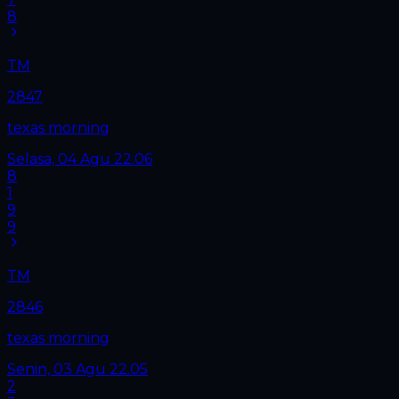
8
TM
2847
texas morning
Selasa, 04 Agu
22.06
8
1
9
9
TM
2846
texas morning
Senin, 03 Agu
22.05
2