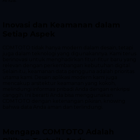
Anda.
Inovasi dan Keamanan dalam
Setiap Aspek
COMTOTO tidak hanya modern dalam desain, tetapi
juga dalam teknologi yang digunakannya. Kami terus
berinovasi untuk menghadirkan fitur-fitur baru yang
relevan dengan perkembangan kebutuhan digital.
Selain itu, keamanan data pengguna adalah prioritas
utama kami. Desain aplikasi modern kami juga
mencakup arsitektur keamanan yang kokoh,
melindungi informasi pribadi Anda dengan enkripsi
canggih. Ini berarti Anda bisa menggunakan
COMTOTO dengan ketenangan pikiran, knowing
bahwa data Anda aman dan terlindungi.
Mengapa COMTOTO Adalah