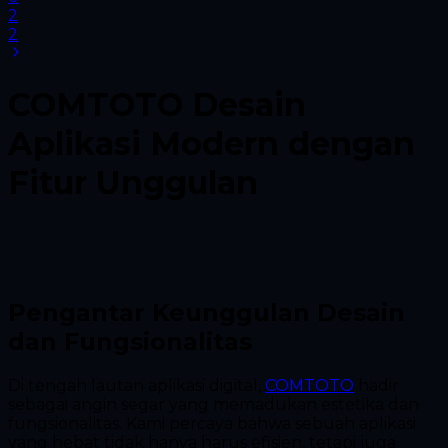
2
2
COMTOTO Desain
Aplikasi Modern dengan
Fitur Unggulan
Pengantar Keunggulan Desain
dan Fungsionalitas
Di tengah lautan aplikasi digital,
COMTOTO
hadir
sebagai angin segar yang memadukan estetika dan
fungsionalitas. Kami percaya bahwa sebuah aplikasi
yang hebat tidak hanya harus efisien, tetapi juga