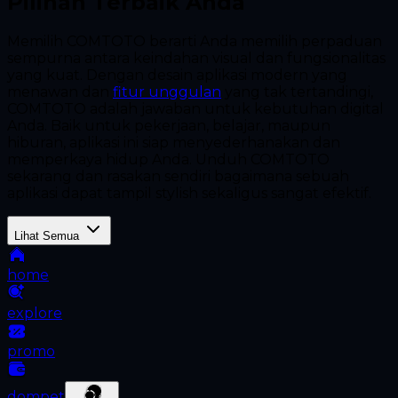
Pilihan Terbaik Anda
Memilih COMTOTO berarti Anda memilih perpaduan
sempurna antara keindahan visual dan fungsionalitas
yang kuat. Dengan desain aplikasi modern yang
menawan dan
fitur unggulan
yang tak tertandingi,
COMTOTO adalah jawaban untuk kebutuhan digital
Anda. Baik untuk pekerjaan, belajar, maupun
hiburan, aplikasi ini siap menyederhanakan dan
memperkaya hidup Anda. Unduh COMTOTO
sekarang dan rasakan sendiri bagaimana sebuah
aplikasi dapat tampil stylish sekaligus sangat efektif.
Lihat Semua
home
explore
promo
dompet