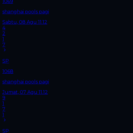
1069
shanghai pools pagi
Sabtu, 08 Agu
11.12
4
2
1
7
SP
1068
shanghai pools pagi
Jumat, 07 Agu
11.12
9
1
7
1
SP