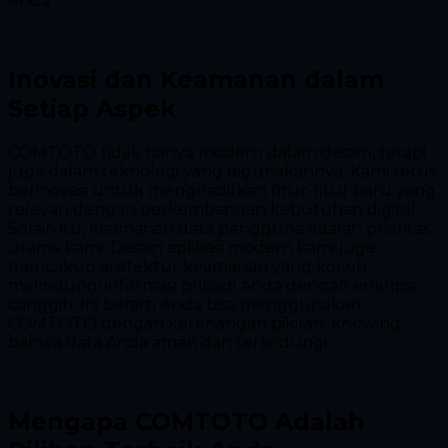
Anda.
Inovasi dan Keamanan dalam
Setiap Aspek
COMTOTO tidak hanya modern dalam desain, tetapi
juga dalam teknologi yang digunakannya. Kami terus
berinovasi untuk menghadirkan fitur-fitur baru yang
relevan dengan perkembangan kebutuhan digital.
Selain itu, keamanan data pengguna adalah prioritas
utama kami. Desain aplikasi modern kami juga
mencakup arsitektur keamanan yang kokoh,
melindungi informasi pribadi Anda dengan enkripsi
canggih. Ini berarti Anda bisa menggunakan
COMTOTO dengan ketenangan pikiran, knowing
bahwa data Anda aman dan terlindungi.
Mengapa COMTOTO Adalah