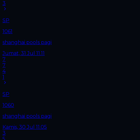
3
SP
1061
shanghai pools pagi
Jumat, 31 Jul
11.11
7
7
4
1
SP
1060
shanghai pools pagi
Kamis, 30 Jul
11.05
3
5