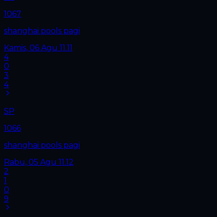
1067
shanghai pools pagi
Kamis, 06 Agu
11.11
4
0
3
4
SP
1066
shanghai pools pagi
Rabu, 05 Agu
11.12
2
1
0
9