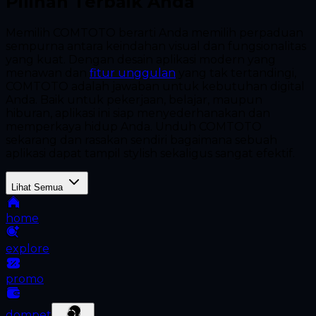
Pilihan Terbaik Anda
Memilih COMTOTO berarti Anda memilih perpaduan
sempurna antara keindahan visual dan fungsionalitas
yang kuat. Dengan desain aplikasi modern yang
menawan dan
fitur unggulan
yang tak tertandingi,
COMTOTO adalah jawaban untuk kebutuhan digital
Anda. Baik untuk pekerjaan, belajar, maupun
hiburan, aplikasi ini siap menyederhanakan dan
memperkaya hidup Anda. Unduh COMTOTO
sekarang dan rasakan sendiri bagaimana sebuah
aplikasi dapat tampil stylish sekaligus sangat efektif.
Lihat Semua
home
explore
promo
dompet