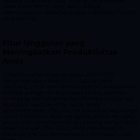
tampilan, melainkan juga tentang meningkatkan
efisiensi dan mengurangi waktu belajar,
memungkinkan Anda fokus pada tugas atau hiburan
yang penting.
Fitur Unggulan yang
Meningkatkan Produktivitas
Anda
Di balik tampilan yang menawan, COMTOTO
menyimpan segudang fitur unggulan yang
dirancang untuk memaksimalkan produktivitas Anda.
Dari alat manajemen tugas yang cerdas, kalender
terintegrasi dengan pengingat otomatis, hingga fitur
kolaborasi real-time, setiap aspek telah
dipertimbangkan. Fitur-fitur ini bekerja secara sinergis
untuk membantu Anda mengelola jadwal, mengatur
proyek, dan menyimpan ide-ide penting dengan lebih
efisien. Dengan COMTOTO, Anda memiliki asisten
digital yang selalu siap membantu mencapai tujuan