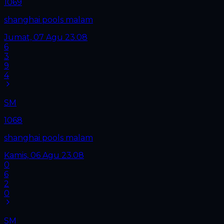
1069
shanghai pools malam
Jumat, 07 Agu
23.08
6
3
9
4
SM
1068
shanghai pools malam
Kamis, 06 Agu
23.08
0
6
2
0
SM