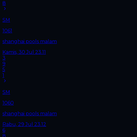
8
SM
1061
shanghai pools malam
Kamis, 30 Jul
23.11
3
9
5
1
SM
1060
shanghai pools malam
Rabu, 29 Jul
23.12
6
8