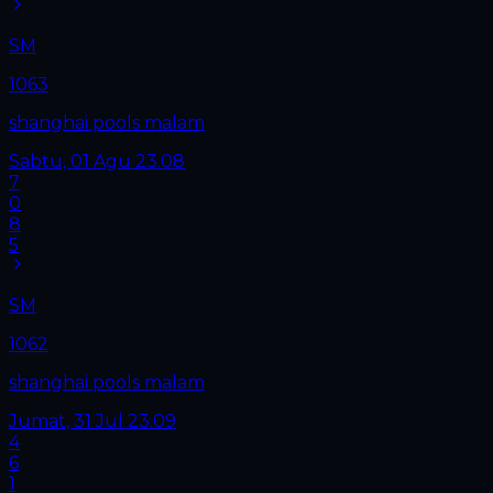
SM
1063
shanghai pools malam
Sabtu, 01 Agu
23.08
7
0
8
5
SM
1062
shanghai pools malam
Jumat, 31 Jul
23.09
4
6
1