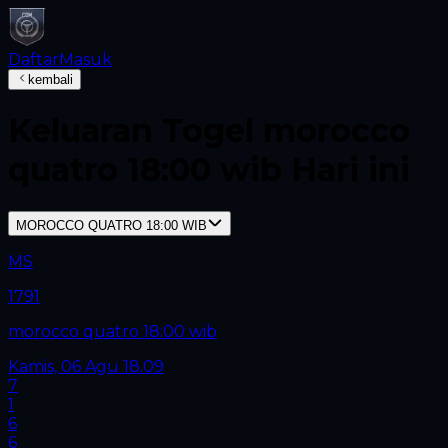
Daftar
Masuk
kembali
Keluaran Togel
morocco
quatro 18:00 wib
Hari ini
MOROCCO QUATRO 18:00 WIB
MS
1791
morocco quatro 18:00 wib
Kamis, 06 Agu
18.09
7
1
6
6