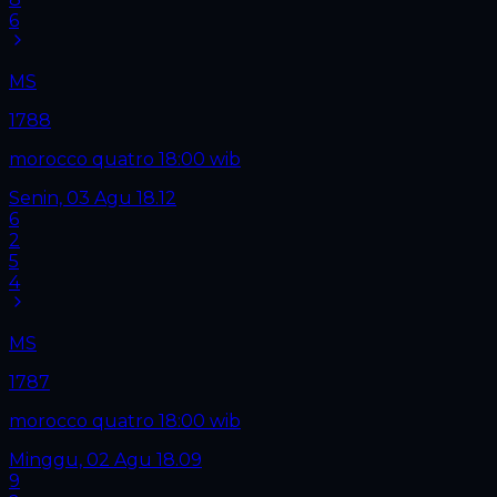
6
MS
1788
morocco quatro 18:00 wib
Senin, 03 Agu
18.12
6
2
5
4
MS
1787
morocco quatro 18:00 wib
Minggu, 02 Agu
18.09
9