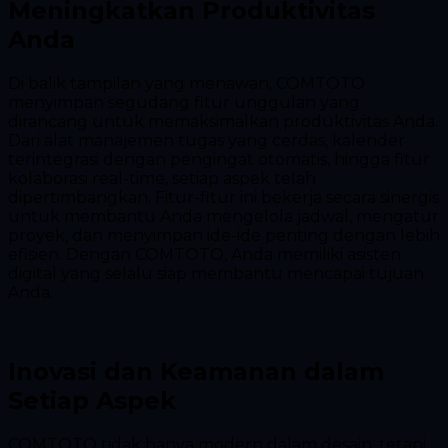
Meningkatkan Produktivitas
Anda
Di balik tampilan yang menawan, COMTOTO
menyimpan segudang fitur unggulan yang
dirancang untuk memaksimalkan produktivitas Anda.
Dari alat manajemen tugas yang cerdas, kalender
terintegrasi dengan pengingat otomatis, hingga fitur
kolaborasi real-time, setiap aspek telah
dipertimbangkan. Fitur-fitur ini bekerja secara sinergis
untuk membantu Anda mengelola jadwal, mengatur
proyek, dan menyimpan ide-ide penting dengan lebih
efisien. Dengan COMTOTO, Anda memiliki asisten
digital yang selalu siap membantu mencapai tujuan
Anda.
Inovasi dan Keamanan dalam
Setiap Aspek
COMTOTO tidak hanya modern dalam desain, tetapi