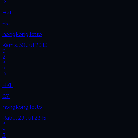
HKL
652
hongkong lotto
Kamis, 30 Jul
23.13
9
2
3
7
HKL
651
hongkong lotto
Rabu, 29 Jul
23.15
3
9
3