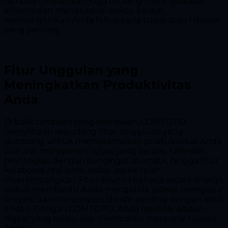
tampilan, melainkan juga tentang meningkatkan
efisiensi dan mengurangi waktu belajar,
memungkinkan Anda fokus pada tugas atau hiburan
yang penting.
Fitur Unggulan yang
Meningkatkan Produktivitas
Anda
Di balik tampilan yang menawan, COMTOTO
menyimpan segudang fitur unggulan yang
dirancang untuk memaksimalkan produktivitas Anda.
Dari alat manajemen tugas yang cerdas, kalender
terintegrasi dengan pengingat otomatis, hingga fitur
kolaborasi real-time, setiap aspek telah
dipertimbangkan. Fitur-fitur ini bekerja secara sinergis
untuk membantu Anda mengelola jadwal, mengatur
proyek, dan menyimpan ide-ide penting dengan lebih
efisien. Dengan COMTOTO, Anda memiliki asisten
digital yang selalu siap membantu mencapai tujuan