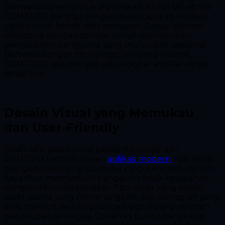
menyenangkan untuk digunakan. Itulah sebabnya
COMTOTO bangga dengan desain aplikasi modern
yang intuitif, bersih, dan menawan. Setiap elemen
dirancang dengan cermat untuk memberikan
pengalaman pengguna yang mulus dan responsif.
Bersama dengan fitur unggulan yang inovatif,
COMTOTO siap menjadi solusi digital andalan Anda
setiap hari.
Desain Visual yang Memukau
dan User-Friendly
Salah satu aspek yang paling menonjol dari
COMTOTO adalah desain
aplikasi modern
-nya. Kami
mengedepankan antarmuka yang minimalis namun
kaya fitur, memastikan pengguna tidak kewalahan
dengan informasi berlebih. Tata letak yang bersih,
palet warna yang menenangkan, dan ikonografi yang
jelas menciptakan lingkungan digital yang nyaman
dan mudah dinavigasi. Desain ini bukan hanya soal