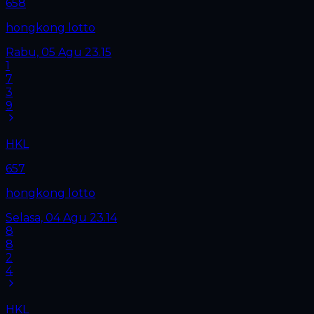
658
hongkong lotto
Rabu, 05 Agu
23.15
1
7
3
9
HKL
657
hongkong lotto
Selasa, 04 Agu
23.14
8
8
2
4
HKL