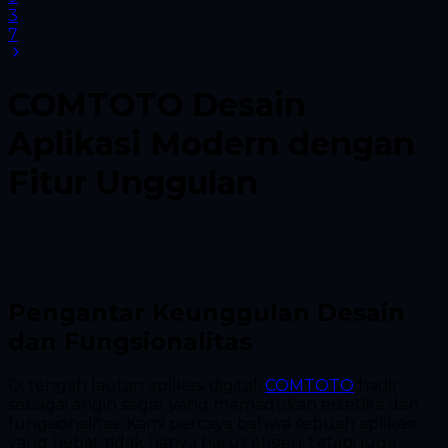
3
7
COMTOTO Desain
Aplikasi Modern dengan
Fitur Unggulan
Pengantar Keunggulan Desain
dan Fungsionalitas
Di tengah lautan aplikasi digital,
COMTOTO
hadir
sebagai angin segar yang memadukan estetika dan
fungsionalitas. Kami percaya bahwa sebuah aplikasi
yang hebat tidak hanya harus efisien, tetapi juga