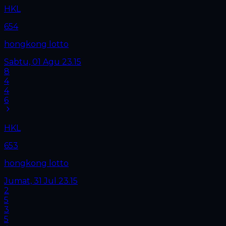
HKL
654
hongkong lotto
Sabtu, 01 Agu
23.15
8
4
4
6
HKL
653
hongkong lotto
Jumat, 31 Jul
23.15
2
5
3
5