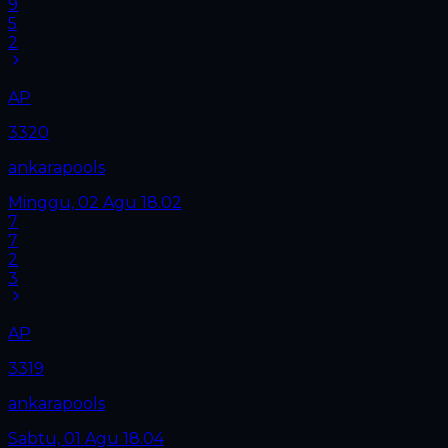
9
5
2
AP
3320
ankarapools
Minggu, 02 Agu
18.02
7
7
2
3
AP
3319
ankarapools
Sabtu, 01 Agu
18.04