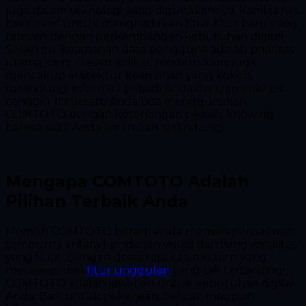
juga dalam teknologi yang digunakannya. Kami terus
berinovasi untuk menghadirkan fitur-fitur baru yang
relevan dengan perkembangan kebutuhan digital.
Selain itu, keamanan data pengguna adalah prioritas
utama kami. Desain aplikasi modern kami juga
mencakup arsitektur keamanan yang kokoh,
melindungi informasi pribadi Anda dengan enkripsi
canggih. Ini berarti Anda bisa menggunakan
COMTOTO dengan ketenangan pikiran, knowing
bahwa data Anda aman dan terlindungi.
Mengapa COMTOTO Adalah
Pilihan Terbaik Anda
Memilih COMTOTO berarti Anda memilih perpaduan
sempurna antara keindahan visual dan fungsionalitas
yang kuat. Dengan desain aplikasi modern yang
menawan dan
fitur unggulan
yang tak tertandingi,
COMTOTO adalah jawaban untuk kebutuhan digital
Anda. Baik untuk pekerjaan, belajar, maupun