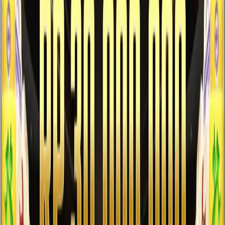
setiap hari.
Desain Visual yang Memukau
dan User-Friendly
Salah satu aspek yang paling menonjol dari
COMTOTO adalah desain
aplikasi modern
-nya. Kami
mengedepankan antarmuka yang minimalis namun
kaya fitur, memastikan pengguna tidak kewalahan
dengan informasi berlebih. Tata letak yang bersih,
palet warna yang menenangkan, dan ikonografi yang
jelas menciptakan lingkungan digital yang nyaman
dan mudah dinavigasi. Desain ini bukan hanya soal
tampilan, melainkan juga tentang meningkatkan
efisiensi dan mengurangi waktu belajar,
memungkinkan Anda fokus pada tugas atau hiburan
yang penting.
Fitur Unggulan yang