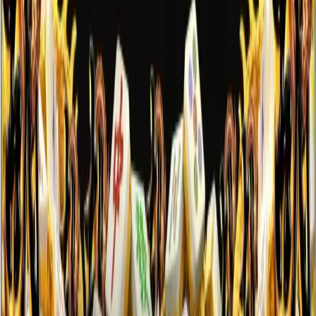
COMTOTO tidak hanya modern dalam desain, tetapi
juga dalam teknologi yang digunakannya. Kami terus
berinovasi untuk menghadirkan fitur-fitur baru yang
relevan dengan perkembangan kebutuhan digital.
Selain itu, keamanan data pengguna adalah prioritas
utama kami. Desain aplikasi modern kami juga
mencakup arsitektur keamanan yang kokoh,
melindungi informasi pribadi Anda dengan enkripsi
canggih. Ini berarti Anda bisa menggunakan
COMTOTO dengan ketenangan pikiran, knowing
bahwa data Anda aman dan terlindungi.
Mengapa COMTOTO Adalah
Pilihan Terbaik Anda
Memilih COMTOTO berarti Anda memilih perpaduan
sempurna antara keindahan visual dan fungsionalitas
yang kuat. Dengan desain aplikasi modern yang
menawan dan
fitur unggulan
yang tak tertandingi,
COMTOTO adalah jawaban untuk kebutuhan digital
Anda. Baik untuk pekerjaan, belajar, maupun