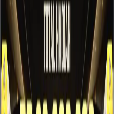
Fitur Unggulan
Pengantar Keunggulan Desain
dan Fungsionalitas
Di tengah lautan aplikasi digital,
COMTOTO
hadir
sebagai angin segar yang memadukan estetika dan
fungsionalitas. Kami percaya bahwa sebuah aplikasi
yang hebat tidak hanya harus efisien, tetapi juga
menyenangkan untuk digunakan. Itulah sebabnya
COMTOTO bangga dengan desain aplikasi modern
yang intuitif, bersih, dan menawan. Setiap elemen
dirancang dengan cermat untuk memberikan
pengalaman pengguna yang mulus dan responsif.
Bersama dengan fitur unggulan yang inovatif,
COMTOTO siap menjadi solusi digital andalan Anda