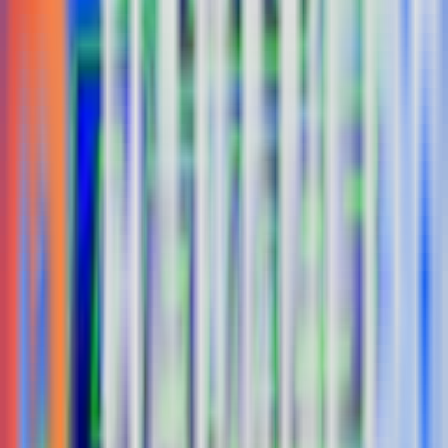
dan User-Friendly
Salah satu aspek yang paling menonjol dari
COMTOTO adalah desain
aplikasi modern
-nya. Kami
mengedepankan antarmuka yang minimalis namun
kaya fitur, memastikan pengguna tidak kewalahan
dengan informasi berlebih. Tata letak yang bersih,
palet warna yang menenangkan, dan ikonografi yang
jelas menciptakan lingkungan digital yang nyaman
dan mudah dinavigasi. Desain ini bukan hanya soal
tampilan, melainkan juga tentang meningkatkan
efisiensi dan mengurangi waktu belajar,
memungkinkan Anda fokus pada tugas atau hiburan
yang penting.
Fitur Unggulan yang
Meningkatkan Produktivitas
Anda