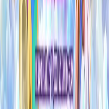
© 2025 Copyright
COMTOTO
. All rights reserved.