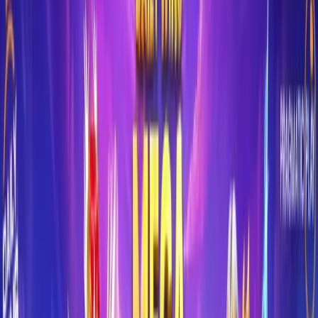
online
online
online
online
online
online