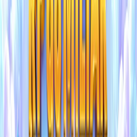
Fitur Unggulan yang
Meningkatkan Produktivitas
Anda
Di balik tampilan yang menawan, COMTOTO
menyimpan segudang fitur unggulan yang
dirancang untuk memaksimalkan produktivitas Anda.
Dari alat manajemen tugas yang cerdas, kalender
terintegrasi dengan pengingat otomatis, hingga fitur
kolaborasi real-time, setiap aspek telah
dipertimbangkan. Fitur-fitur ini bekerja secara sinergis
untuk membantu Anda mengelola jadwal, mengatur
proyek, dan menyimpan ide-ide penting dengan lebih
efisien. Dengan COMTOTO, Anda memiliki asisten
digital yang selalu siap membantu mencapai tujuan
Anda.