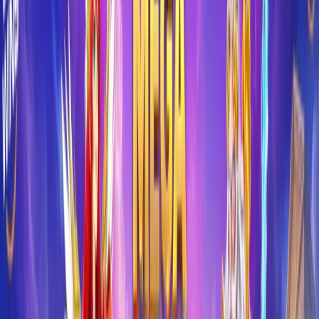
online
online
online
online
online
online