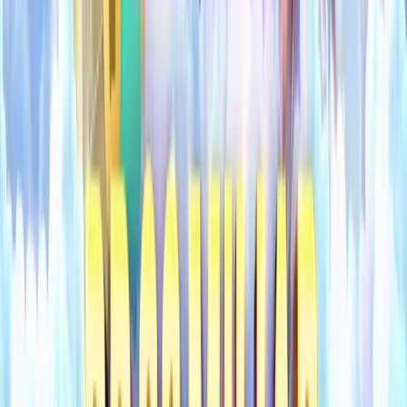
COMTOTO Desain
Aplikasi Modern dengan
Fitur Unggulan
Pengantar Keunggulan Desain
dan Fungsionalitas
Di tengah lautan aplikasi digital,
COMTOTO
hadir
sebagai angin segar yang memadukan estetika dan
fungsionalitas. Kami percaya bahwa sebuah aplikasi
yang hebat tidak hanya harus efisien, tetapi juga
menyenangkan untuk digunakan. Itulah sebabnya
COMTOTO bangga dengan desain aplikasi modern
yang intuitif, bersih, dan menawan. Setiap elemen