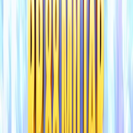
dirancang dengan cermat untuk memberikan
pengalaman pengguna yang mulus dan responsif.
Bersama dengan fitur unggulan yang inovatif,
COMTOTO siap menjadi solusi digital andalan Anda
setiap hari.
Desain Visual yang Memukau
dan User-Friendly
Salah satu aspek yang paling menonjol dari
COMTOTO adalah desain
aplikasi modern
-nya. Kami
mengedepankan antarmuka yang minimalis namun
kaya fitur, memastikan pengguna tidak kewalahan
dengan informasi berlebih. Tata letak yang bersih,
palet warna yang menenangkan, dan ikonografi yang
jelas menciptakan lingkungan digital yang nyaman
dan mudah dinavigasi. Desain ini bukan hanya soal
tampilan, melainkan juga tentang meningkatkan
efisiensi dan mengurangi waktu belajar,
memungkinkan Anda fokus pada tugas atau hiburan
yang penting.