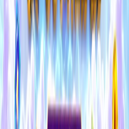
Inovasi dan Keamanan dalam
Setiap Aspek
COMTOTO tidak hanya modern dalam desain, tetapi
juga dalam teknologi yang digunakannya. Kami terus
berinovasi untuk menghadirkan fitur-fitur baru yang
relevan dengan perkembangan kebutuhan digital.
Selain itu, keamanan data pengguna adalah prioritas
utama kami. Desain aplikasi modern kami juga
mencakup arsitektur keamanan yang kokoh,
melindungi informasi pribadi Anda dengan enkripsi
canggih. Ini berarti Anda bisa menggunakan
COMTOTO dengan ketenangan pikiran, knowing
bahwa data Anda aman dan terlindungi.
Mengapa COMTOTO Adalah
Pilihan Terbaik Anda
Memilih COMTOTO berarti Anda memilih perpaduan