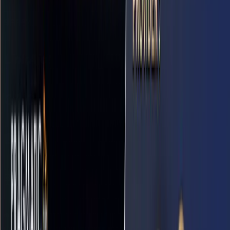
online
online
online
online
online
online