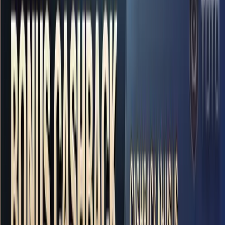
Cashback masuk ke saldo dengan cara
klaim di
menu Kotak Hadiah
.
Cashback yang diterima bisa langsung
ditarik
(withdraw)
atau digunakan kembali untuk
bermain.
Promo dapat berubah sewaktu-waktu tanpa
pemberitahuan sebelumnya.
Semua keputusan dari pihak
LXGROUP bersifat
final dan tidak dapat diganggu gugat
.
Cashback tidak berlaku untuk
Safety
Bet
dan
Cashback Hunter
.
Jika terindikasi adanya kecurangan,
cashback
akan hangus
dan akun akan diblokir permanen
beserta saldo di dalamnya.
Pemain yang hanya melakukan
1x taruhan
(sekali bet)
akan digolongkan
sebagai
Cashback Hunter
dan tidak berhak
menerima cashback.
Klaim cashback hanya dapat dilakukan pada
periode pembagian yang ditentukan dan paling
lambat 7 hari setelah periode tersebut berakhir
Catatan: