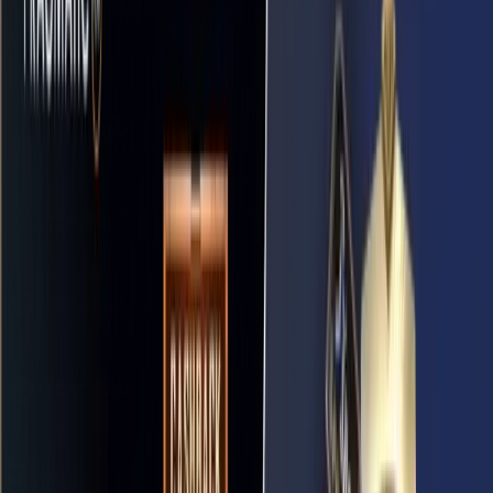
online
online
online
online
online
online