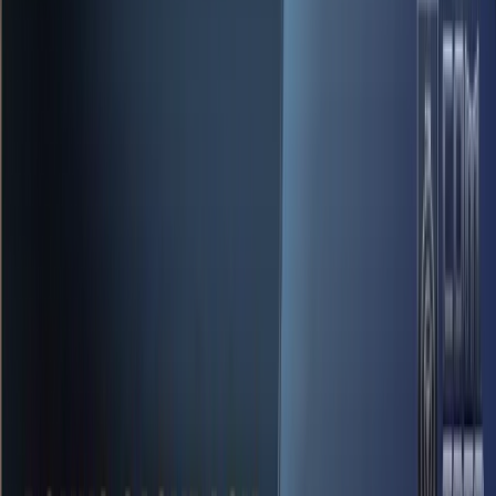
Cashback Provider Lain
Joker
:
10%
Habanero: 10%
Spadegaming: 10%
SBO Sports: 10%
PGSoft: 10%
Syarat & Ketentuan
Minimal kekalahan untuk mendapatkan
cashback adalah
Rp200.000 per minggu
.
Cashback berlaku untuk semua permainan
Live
Game (Joker, Spadegaming, Habanero, SBO,
Pragmatic, dan PGSoft)
.
Periode perhitungan cashback adalah
Senin –
Minggu
setiap minggunya.
Cashback dibagikan setiap
Selasa (maksimal
pukul 19.00 WIB)
.