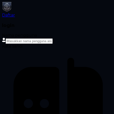
Daftar
login
Nama pengguna
Kata sandi